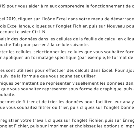
 2019 pour vous aider à mieux comprendre le fonctionnement de ce
xcel 2019, cliquez sur l'icône Excel dans votre menu de démarrag
is Excel lancé, cliquez sur l'onglet Fichier, puis sur Nouveau p
ccourci clavier Ctrl+N.
aisir des données dans les cellules de la feuille de calcul en cliq
ouche Tab pour passer à la cellule suivante.
er les cellules, sélectionnez les cellules que vous souhaitez forma
r appliquer un formatage spécifique (par exemple, le format de 
es sont utilisées pour effectuer des calculs dans Excel. Pour aj
 suivi de la formule que vous souhaitez utiliser.
phiques permettent de représenter visuellement les données dans
 que vous souhaitez représenter sous forme de graphique, puis cl
ouhaité.
 permet de filtrer et de trier les données pour faciliter leur analy
 vous souhaitez filtrer ou trier, puis cliquez sur l'onglet Données
egistrer votre travail, cliquez sur l'onglet Fichier, puis sur Enr
'onglet Fichier, puis sur Imprimer et choisissez les options d'im