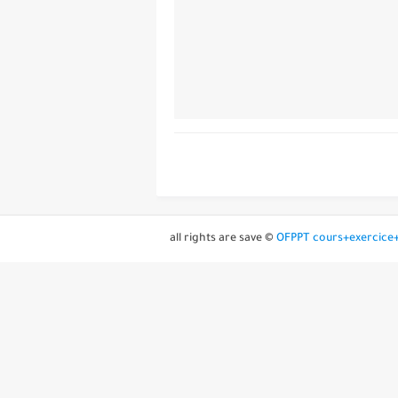
all rights are save ©
OFPPT cours+exercice