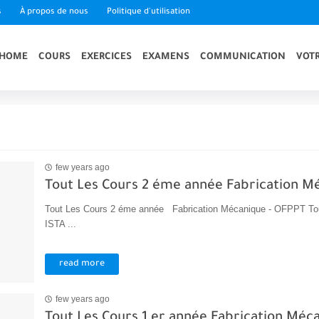
s
À propos de nous
Politique d'utilisation
HOME
COURS
EXERCICES
EXAMENS
COMMUNICATION
VOTR
few years ago
Tout Les Cours 2 éme année Fabrication M
Tout Les Cours 2 éme année Fabrication Mécanique - OFPPT 
ISTA ...
read more
few years ago
Tout Les Cours 1 er année Fabrication Méc