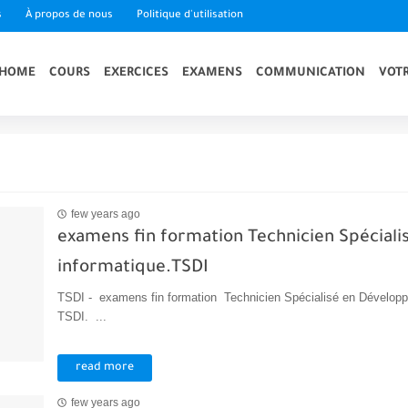
s
À propos de nous
Politique d'utilisation
HOME
COURS
EXERCICES
EXAMENS
COMMUNICATION
VOTR
few years ago
examens fin formation Technicien Spécial
informatique.TSDI
TSDI - examens fin formation Technicien Spécialisé en Développ
TSDI. ...
read more
few years ago