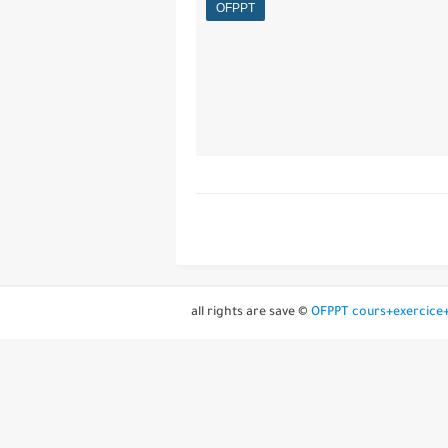
OFPPT
all rights are save ©
OFPPT cours+exercice